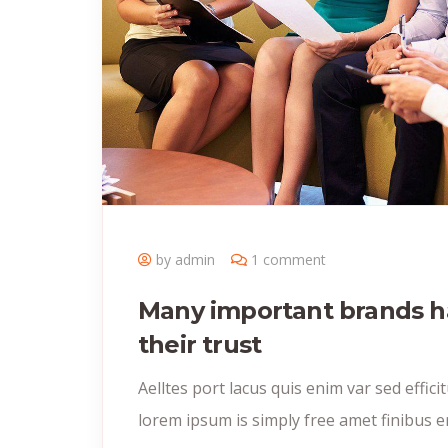
by admin
1 comment
Many important brands h
their trust
Aelltes port lacus quis enim var sed efficitu
lorem ipsum is simply free amet finibus e