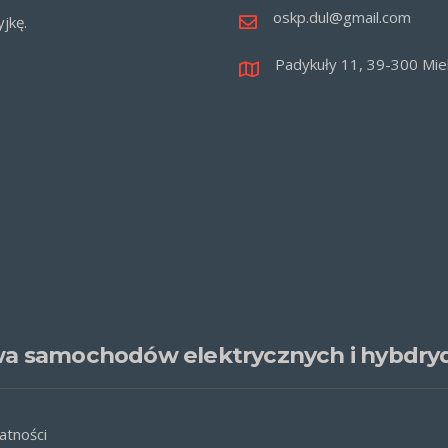
oskp.dul@gmail.com
jkę.
Padykuły 11, 39-300 Mie
a samochodów elektrycznych i hybdr
atności